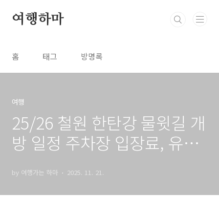
본문 바로가기
여행하마
홈
태그
방명록
여행
25/26 철원 한탄강 물윗길 개
방 일정 주차장 입장료, 유네
스코 세계지질공원에서 즐기
by 여행가는 하마
2025. 11. 21.
는 트레킹