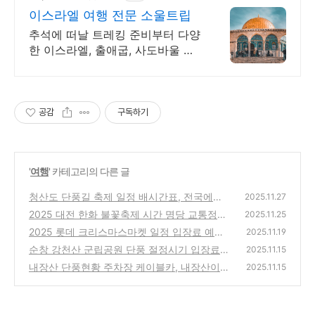
이스라엘 여행 전문 소울트립
추석에 떠날 트레킹 준비부터 다양
한 이스라엘, 출애굽, 사도바울 성
지순례까지!
공감
구독하기
'
여행
' 카테고리의 다른 글
청산도 단풍길 축제 일정 배시간표, 전국에서
2025.11.27
가장 늦게 즐기는 단풍축제
2025 대전 한화 불꽃축제 시간 명당 교통정보
(2)
2025.11.25
총정리
2025 롯데 크리스마스마켓 일정 입장료 예약
(1)
2025.11.19
순창 강천산 군립공원 단풍 절정시기 입장료
(0)
2025.11.15
주차장, 단풍 트레킹부터 출렁다리 아찔함까지
내장산 단풍현황 주차장 케이블카, 내장산이
2025.11.15
내장산 한 단풍 방문후기
(2)
(1)