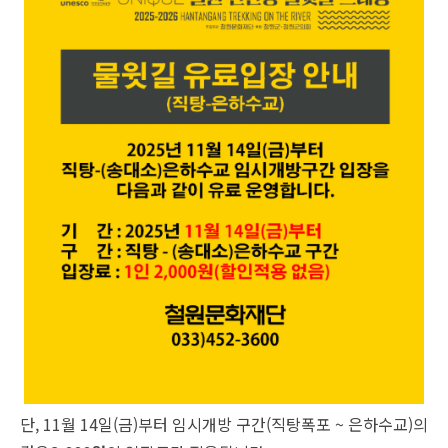
단, 11월 14일(금)부터 임시개방 구간(직탕폭포 ~ 은하수교)의