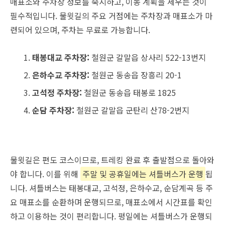
매표소와 주차장 정보를 숙지하고, 이동 계획을 세우는 것이
필수적입니다. 물윗길의 주요 거점에는 주차장과 매표소가 마
련되어 있으며, 주차는 무료로 가능합니다.
태봉대교 주차장:
철원군 갈말읍 상사리 522-13번지
은하수교 주차장:
철원군 동송읍 장흥리 20-1
고석정 주차장:
철원군 동송읍 태봉로 1825
순담 주차장:
철원군 갈말읍 군탄리 산78-2번지
물윗길은 편도 코스이므로, 트레킹 완료 후 출발점으로 돌아와
야 합니다. 이를 위해
주말 및 공휴일에는 셔틀버스가 운행
됩
니다. 셔틀버스는 태봉대교, 고석정, 은하수교, 순담계곡 등 주
요 매표소를 순환하며 운행되므로, 매표소에서 시간표를 확인
하고 이용하는 것이 편리합니다. 평일에는 셔틀버스가 운행되